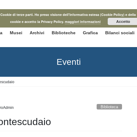
he Cookie di terze parti. Ho preso visione dell'Informativa estesa (Cookie Policy) e d
Accetto
cookie e accetto la Privacy Policy.
maggiori informazioni
ca
Musei
Archivi
Biblioteche
Grafica
Bilanci sociali
Eventi
tescudaio
Biblioteca
roAdmin
Montescudaio