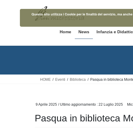
Salta
Vai
al
alla
Questo sito utilizza i Cookie per le finalità del servizio, ma anc
contenuto
navigazione
Home
News
Infanzia e Didatti
HOME
Eventi
Biblioteca
Pasqua in biblioteca Mon
9 Aprile 2025
/ Ultimo aggiornamento :
22 Luglio 2025
Mic
Pasqua in biblioteca 