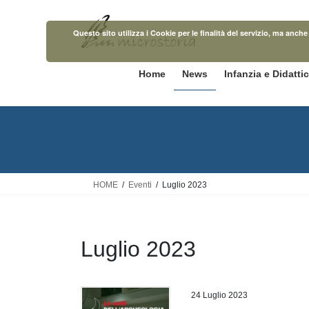
Salta
Vai
al
alla
Questo sito utilizza i Cookie per le finalità del servizio, ma anc
contenuto
navigazione
Home
News
Infanzia e Didatti
HOME
Eventi
Luglio 2023
Luglio 2023
24 Luglio 2023