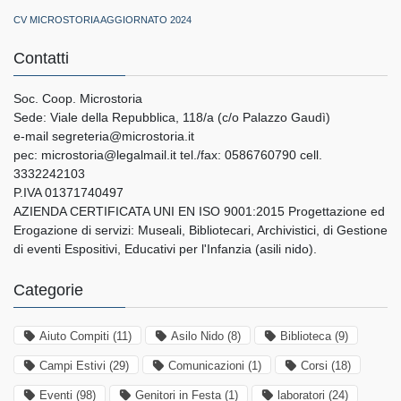
CV MICROSTORIA AGGIORNATO 2024
Contatti
Soc. Coop. Microstoria
Sede: Viale della Repubblica, 118/a (c/o Palazzo Gaudì)
e-mail segreteria@microstoria.it
pec: microstoria@legalmail.it tel./fax: 0586760790 cell.
3332242103
P.IVA 01371740497
AZIENDA CERTIFICATA UNI EN ISO 9001:2015 Progettazione ed
Erogazione di servizi: Museali, Bibliotecari, Archivistici, di Gestione
di eventi Espositivi, Educativi per l'Infanzia (asili nido).
Categorie
Aiuto Compiti
(11)
Asilo Nido
(8)
Biblioteca
(9)
Campi Estivi
(29)
Comunicazioni
(1)
Corsi
(18)
Eventi
(98)
Genitori in Festa
(1)
laboratori
(24)