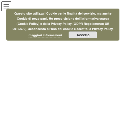
Salta
Vai
al
alla
Questo sito utilizza i Cookie per le finalità del servizio, ma anche
contenuto
navigazione
Cookie di terze parti. Ho preso visione dell'Informativa estesa
(Cookie Policy) e della Privacy Policy (GDPR Regolamento UE
Eventi
2016/679), acconsento all'uso dei cookie e accetto la Privacy Policy.
Accetto
maggiori informazioni
HOME
Eventi
Biblioteca
Biblioteca
24 Giugno 2025
Biblioteca
Presentazione Libri
6 Maggio 2025
Biblioteca