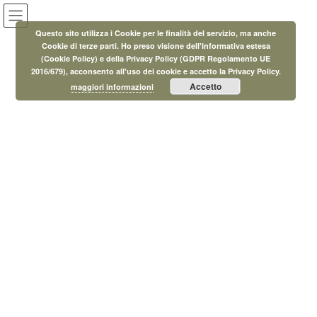
Salta
Vai
al
alla
Questo sito utilizza i Cookie per le finalità del servizio, ma anche
contenuto
navigazione
Cookie di terze parti. Ho preso visione dell'Informativa estesa
(Cookie Policy) e della Privacy Policy (GDPR Regolamento UE
Eventi
2016/679), acconsento all'uso dei cookie e accetto la Privacy Policy.
Accetto
maggiori informazioni
HOME
Eventi
Dicembre 2018
Dicembre 2018
29 Dicembre 2018
Corsi
Corso di pittura e disegno per
bambini
29 Dicembre 2018
Asilo Nido