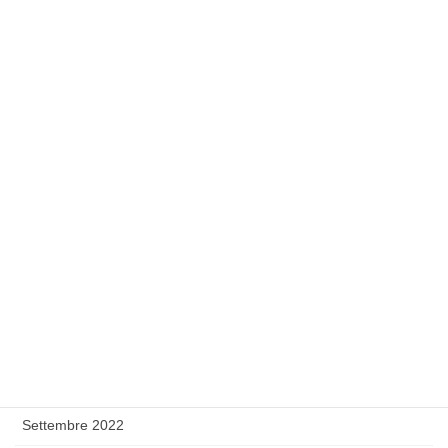
Settembre 2023
Agosto 2023
Luglio 2023
Giugno 2023
Maggio 2023
Febbraio 2023
Gennaio 2023
Dicembre 2022
Novembre 2022
Ottobre 2022
Settembre 2022