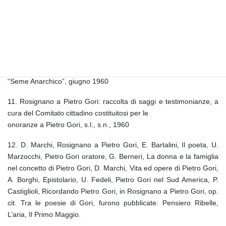
8. Ibid
9. ASCBM. Protocollo delle deliberazioni del Consiglio Comunale,
22, pag. 170. Nell’adunanza del 30 settembre 1923 il Consiglio
Comunale, ad unanimità, ne cambiò il suo nome in Piazza Libero
Turchi. Solamente dopo la Liberazione la piazza riacquistò il SUO
nome originario.
10. Commemorazione di Pietro Gori a Rosignano Marittimo, in
“Seme Anarchico”, giugno 1960
11. Rosignano a Pietro Gori: raccolta di saggi e testimonianze, a
cura del Comitato cittadino costituitosi per le
onoranze a Pietro Gori, s.l., s.n., 1960
12. D. Marchi, Rosignano a Pietro Gori, E. Bartalini, Il poeta, U.
Marzocchi, Pietro Gori oratore, G. Berneri, La donna e la famiglia
nel concetto di Pietro Gori, D. Marchi, Vita ed opere di Pietro Gori,
A. Borghi, Epistolario, U. Fedeli, Pietro Gori nel Sud America, P.
Castiglioli, Ricordando Pietro Gori, in Rosignano a Pietro Gori, op.
cit. Tra le poesie di Gori, furono pubblicate: Pensiero Ribelle,
L’aria, Il Primo Maggio.