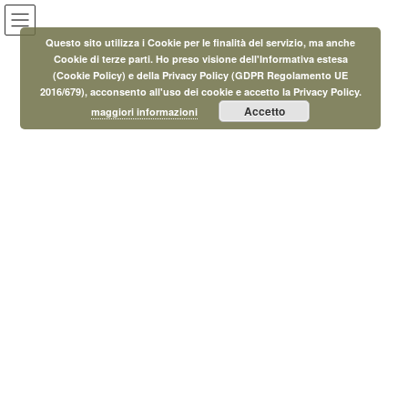
Salta
Vai
al
alla
Questo sito utilizza i Cookie per le finalità del servizio, ma anche
contenuto
navigazione
Cookie di terze parti. Ho preso visione dell'Informativa estesa
(Cookie Policy) e della Privacy Policy (GDPR Regolamento UE
Fondo Pietro Gori
2016/679), acconsento all'uso dei cookie e accetto la Privacy Policy.
Accetto
maggiori informazioni
HOME
Fondo Pietro Gori