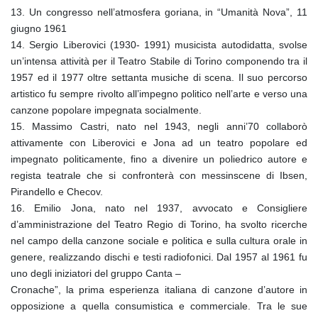
13. Un congresso nell’atmosfera goriana, in “Umanità Nova”, 11
giugno 1961
14. Sergio Liberovici (1930- 1991) musicista autodidatta, svolse
un’intensa attività per il Teatro Stabile di Torino componendo tra il
1957 ed il 1977 oltre settanta musiche di scena. Il suo percorso
artistico fu sempre rivolto all’impegno politico nell’arte e verso una
canzone popolare impegnata socialmente.
15. Massimo Castri, nato nel 1943, negli anni’70 collaborò
attivamente con Liberovici e Jona ad un teatro popolare ed
impegnato politicamente, fino a divenire un poliedrico autore e
regista teatrale che si confronterà con messinscene di Ibsen,
Pirandello e Checov.
16. Emilio Jona, nato nel 1937, avvocato e Consigliere
d’amministrazione del Teatro Regio di Torino, ha svolto ricerche
nel campo della canzone sociale e politica e sulla cultura orale in
genere, realizzando dischi e testi radiofonici. Dal 1957 al 1961 fu
uno degli iniziatori del gruppo Canta –
Cronache”, la prima esperienza italiana di canzone d’autore in
opposizione a quella consumistica e commerciale. Tra le sue