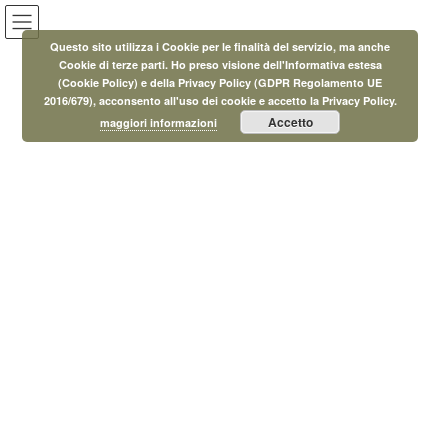
Salta
Vai
al
alla
Questo sito utilizza i Cookie per le finalità del servizio, ma anche
contenuto
navigazione
Cookie di terze parti. Ho preso visione dell'Informativa estesa
(Cookie Policy) e della Privacy Policy (GDPR Regolamento UE
Eventi
2016/679), acconsento all'uso dei cookie e accetto la Privacy Policy.
Accetto
maggiori informazioni
HOME
Eventi
Eventi
Eventi
25 Giugno 2026
Eventi
Memoria dei Luoghi 2026 Comune
di Rosignano Marittimo
23 Giugno 2026
Eventi