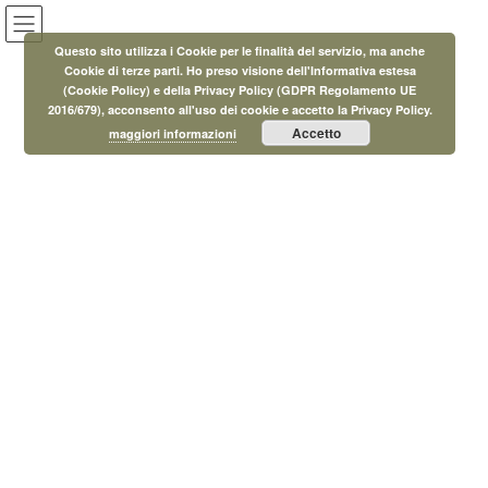
Salta
Vai
al
alla
Questo sito utilizza i Cookie per le finalità del servizio, ma anche
contenuto
navigazione
Cookie di terze parti. Ho preso visione dell'Informativa estesa
(Cookie Policy) e della Privacy Policy (GDPR Regolamento UE
Eventi
2016/679), acconsento all'uso dei cookie e accetto la Privacy Policy.
Accetto
maggiori informazioni
HOME
Eventi
Eventi
Memorie di Libertà
13 Aprile 2026
/ Ultimo aggiornamento :
26 Giugno 2026
MicroAdmin
Eventi
Memorie di Libertà