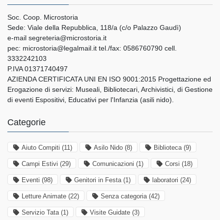
Soc. Coop. Microstoria
Sede: Viale della Repubblica, 118/a (c/o Palazzo Gaudì)
e-mail segreteria@microstoria.it
pec: microstoria@legalmail.it tel./fax: 0586760790 cell.
3332242103
P.IVA 01371740497
AZIENDA CERTIFICATA UNI EN ISO 9001:2015 Progettazione ed
Erogazione di servizi: Museali, Bibliotecari, Archivistici, di Gestione
di eventi Espositivi, Educativi per l'Infanzia (asili nido).
Categorie
Aiuto Compiti
(11)
Asilo Nido
(8)
Biblioteca
(9)
Campi Estivi
(29)
Comunicazioni
(1)
Corsi
(18)
Eventi
(98)
Genitori in Festa
(1)
laboratori
(24)
Letture Animate
(22)
Senza categoria
(42)
Servizio Tata
(1)
Visite Guidate
(3)