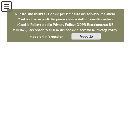
Salta
Vai
al
alla
Questo sito utilizza i Cookie per le finalità del servizio, ma anche
contenuto
navigazione
Cookie di terze parti. Ho preso visione dell'Informativa estesa
(Cookie Policy) e della Privacy Policy (GDPR Regolamento UE
Eventi
2016/679), acconsento all'uso dei cookie e accetto la Privacy Policy.
Accetto
maggiori informazioni
HOME
Eventi
Agosto 2022
Agosto 2022
1 Agosto 2022
Senza categoria
Un mare di Storie
Mercoledì 27 luglio e 31 agosto a Castellina M.ma dalle ore 16.00
alle ore 19.00, lettura animata e laboratorio creativo per bambini,
per bambini dai 4 ai 7 anni Venerdì 29 luglio e 26 agosto a
Riparbella dalle ore 16.00 alle ore 19.00 lettura animata e
laboratorio creativo per bambini, per bambini dai 4 ai […]