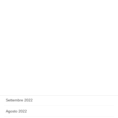
Agosto 2023
Luglio 2023
Giugno 2023
Maggio 2023
Febbraio 2023
Gennaio 2023
Dicembre 2022
Novembre 2022
Ottobre 2022
Settembre 2022
Agosto 2022