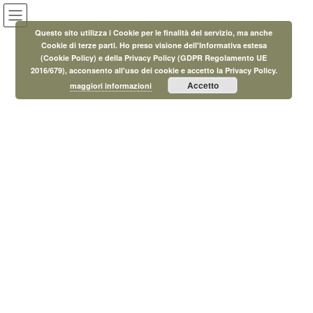
Salta
Vai
al
alla
Questo sito utilizza i Cookie per le finalità del servizio, ma anche
contenuto
navigazione
Cookie di terze parti. Ho preso visione dell'Informativa estesa
(Cookie Policy) e della Privacy Policy (GDPR Regolamento UE
Asilo Nido
2016/679), acconsento all'uso dei cookie e accetto la Privacy Policy.
Accetto
maggiori informazioni
HOME
Asilo Nido
Asilo Nido Bruchino / Il Grillo
Parlante
L’asilo nido Bruchino/grillo parlante a Santa Luce è un servizio
socio-educativo qualificato a sostegno delle famiglie, uno spazio
accogliente per lo sviluppo armonico della personalità dei bambini
nei primi tre anni di vita, seguito da educatori specializzati in
materia d’infanzia e con esperienza pluriennale nel campo.
L’asilo nido
Bruchino