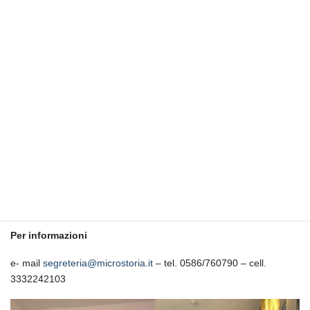
L’asilo nido IL CUCCIOLO
Il Nido può accogliere fino ad un max di 10 bimbi di età compresa
tra i 12 e i 36 mesi .
Il servizio è comunale .
Orario di apertura
Il Nido e’ aperto dal mese di ottobre al mese di giugno con orario
dalle ore 8.30 alle ore 14.30 con mensa.
L’Asilo Nido “Il Cucciolo”, si trovano ad essere parte integrante di
un sistema di interventi e di servizi a favore della prima infanzia.
Per informazioni
e- mail
segreteria@microstoria.it
– tel. 0586/760790 – cell.
3332242103