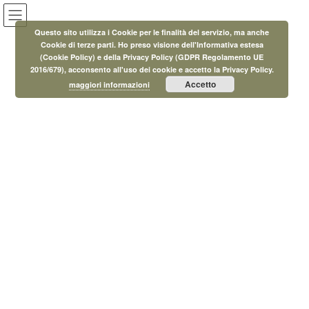
Salta
Vai
al
alla
Questo sito utilizza i Cookie per le finalità del servizio, ma anche
contenuto
navigazione
Cookie di terze parti. Ho preso visione dell'Informativa estesa
(Cookie Policy) e della Privacy Policy (GDPR Regolamento UE
Eventi
2016/679), acconsento all'uso dei cookie e accetto la Privacy Policy.
Accetto
maggiori informazioni
HOME
Eventi
Biblioteca
Open day Biblioteca Orciano Pisano
7 Marzo 2025
/ Ultimo aggiornamento :
17 Luglio 2025
MicroAdmin
Biblioteca
Open day Biblioteca Orciano Pisano