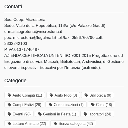
Contatti
Soc. Coop. Microstoria
Sede: Viale della Repubblica, 118/a (c/o Palazzo Gaudì)
e-mail segreteria@microstoria.it
pec: microstoria@legalmail.it tel./fax: 0586760790 cell.
3332242103
P.IVA 01371740497
AZIENDA CERTIFICATA UNI EN ISO 9001:2015 Progettazione ed
Erogazione di servizi: Museali, Bibliotecari, Archivistici, di Gestione
di eventi Espositivi, Educativi per l'Infanzia (asili nido).
Categorie
Aiuto Compiti
(11)
Asilo Nido
(8)
Biblioteca
(9)
Campi Estivi
(29)
Comunicazioni
(1)
Corsi
(18)
Eventi
(98)
Genitori in Festa
(1)
laboratori
(24)
Letture Animate
(22)
Senza categoria
(42)