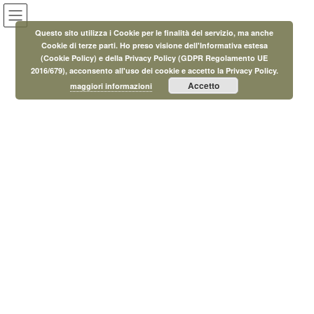
Salta
Vai
al
alla
Questo sito utilizza i Cookie per le finalità del servizio, ma anche
contenuto
navigazione
Cookie di terze parti. Ho preso visione dell'Informativa estesa
(Cookie Policy) e della Privacy Policy (GDPR Regolamento UE
Eventi
2016/679), acconsento all'uso dei cookie e accetto la Privacy Policy.
Accetto
maggiori informazioni
HOME
Eventi
Eventi
Il Borgo che legge Montescudaio Ottobre 2024
20 Settembre 2024
/ Ultimo aggiornamento :
11 Luglio 2025
MicroAdmin
Eventi
Il Borgo che legge Montescudaio
Ottobre 2024