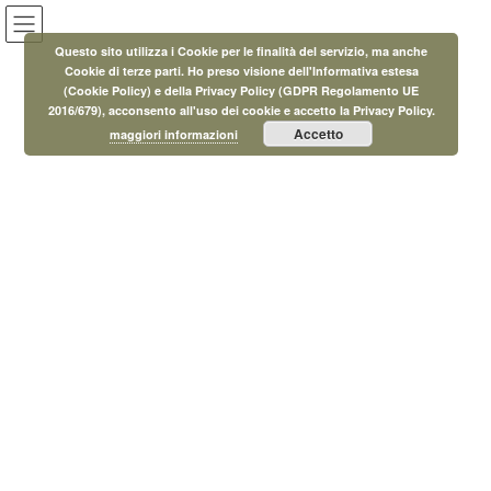
Salta
Vai
al
alla
Questo sito utilizza i Cookie per le finalità del servizio, ma anche
contenuto
navigazione
Cookie di terze parti. Ho preso visione dell'Informativa estesa
(Cookie Policy) e della Privacy Policy (GDPR Regolamento UE
Eventi
2016/679), acconsento all'uso dei cookie e accetto la Privacy Policy.
Accetto
maggiori informazioni
HOME
Eventi
Corsi
Corsi di lingua spagnola e inglese
13 Settembre 2023
/ Ultimo aggiornamento :
25 Settembre 2023
MicroAdmin
Corsi
Corsi di lingua spagnola e inglese