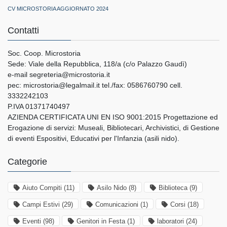
CV MICROSTORIA AGGIORNATO 2024
Contatti
Soc. Coop. Microstoria
Sede: Viale della Repubblica, 118/a (c/o Palazzo Gaudì)
e-mail segreteria@microstoria.it
pec: microstoria@legalmail.it tel./fax: 0586760790 cell.
3332242103
P.IVA 01371740497
AZIENDA CERTIFICATA UNI EN ISO 9001:2015 Progettazione ed
Erogazione di servizi: Museali, Bibliotecari, Archivistici, di Gestione
di eventi Espositivi, Educativi per l'Infanzia (asili nido).
Categorie
Aiuto Compiti
(11)
Asilo Nido
(8)
Biblioteca
(9)
Campi Estivi
(29)
Comunicazioni
(1)
Corsi
(18)
Eventi
(98)
Genitori in Festa
(1)
laboratori
(24)