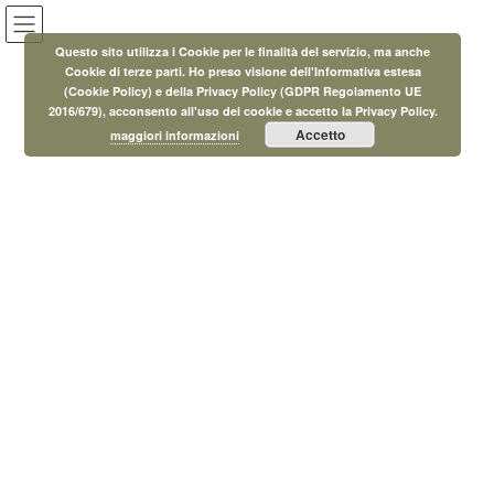
Salta
Vai
al
alla
Questo sito utilizza i Cookie per le finalità del servizio, ma anche
contenuto
navigazione
Cookie di terze parti. Ho preso visione dell'Informativa estesa
(Cookie Policy) e della Privacy Policy (GDPR Regolamento UE
Eventi
2016/679), acconsento all'uso dei cookie e accetto la Privacy Policy.
Accetto
maggiori informazioni
HOME
Eventi
Corsi
Corsi di inglese per adulti e bambini
30 Agosto 2024
/ Ultimo aggiornamento :
11 Luglio 2025
MicroAdmin
Corsi
Corsi di inglese per adulti e bambini