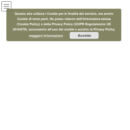
Salta
Vai
al
alla
Questo sito utilizza i Cookie per le finalità del servizio, ma anche
contenuto
navigazione
Cookie di terze parti. Ho preso visione dell'Informativa estesa
(Cookie Policy) e della Privacy Policy (GDPR Regolamento UE
Eventi
2016/679), acconsento all'uso dei cookie e accetto la Privacy Policy.
Accetto
maggiori informazioni
HOME
Eventi
Eventi
Serate Dantesche al Museo Kienerk Fauglia
1 Agosto 2023
/ Ultimo aggiornamento :
29 Agosto 2023
MicroAdmin
Eventi
Serate Dantesche al Museo Kienerk
Fauglia