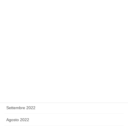
Luglio 2023
Giugno 2023
Maggio 2023
Febbraio 2023
Gennaio 2023
Dicembre 2022
Novembre 2022
Ottobre 2022
Settembre 2022
Agosto 2022