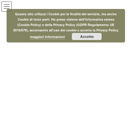
Salta
Vai
al
alla
Questo sito utilizza i Cookie per le finalità del servizio, ma anche
contenuto
navigazione
Cookie di terze parti. Ho preso visione dell'Informativa estesa
(Cookie Policy) e della Privacy Policy (GDPR Regolamento UE
Eventi
2016/679), acconsento all'uso dei cookie e accetto la Privacy Policy.
Accetto
maggiori informazioni
HOME
Eventi
Campi Estivi
Estate a Orciano
11 Giugno 2026
/ Ultimo aggiornamento :
26 Giugno 2026
MicroAdmin
Campi Estivi
Estate a Orciano