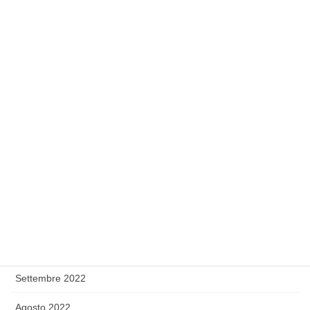
Agosto 2023
Luglio 2023
Giugno 2023
Maggio 2023
Febbraio 2023
Gennaio 2023
Dicembre 2022
Novembre 2022
Ottobre 2022
Settembre 2022
Agosto 2022