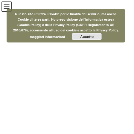
Salta
Vai
al
alla
Questo sito utilizza i Cookie per le finalità del servizio, ma anche
contenuto
navigazione
Cookie di terze parti. Ho preso visione dell'Informativa estesa
(Cookie Policy) e della Privacy Policy (GDPR Regolamento UE
Eventi
2016/679), acconsento all'uso dei cookie e accetto la Privacy Policy.
Accetto
maggiori informazioni
HOME
Eventi
Aiuto Compiti
Aiuto Compiti, Eventi e Letture Animate per bambini Fauglia
15 Giugno 2023
/ Ultimo aggiornamento :
29 Agosto 2023
MicroAdmin
Aiuto Compiti
Aiuto Compiti, Eventi e Letture
Animate per bambini Fauglia