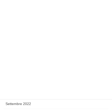
Agosto 2023
Luglio 2023
Giugno 2023
Maggio 2023
Febbraio 2023
Gennaio 2023
Dicembre 2022
Novembre 2022
Ottobre 2022
Settembre 2022