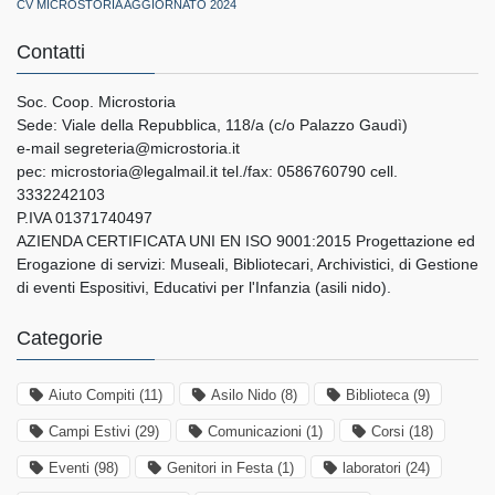
CV MICROSTORIA AGGIORNATO 2024
Contatti
Soc. Coop. Microstoria
Sede: Viale della Repubblica, 118/a (c/o Palazzo Gaudì)
e-mail segreteria@microstoria.it
pec: microstoria@legalmail.it tel./fax: 0586760790 cell.
3332242103
P.IVA 01371740497
AZIENDA CERTIFICATA UNI EN ISO 9001:2015 Progettazione ed
Erogazione di servizi: Museali, Bibliotecari, Archivistici, di Gestione
di eventi Espositivi, Educativi per l'Infanzia (asili nido).
Categorie
Aiuto Compiti
(11)
Asilo Nido
(8)
Biblioteca
(9)
Campi Estivi
(29)
Comunicazioni
(1)
Corsi
(18)
Eventi
(98)
Genitori in Festa
(1)
laboratori
(24)