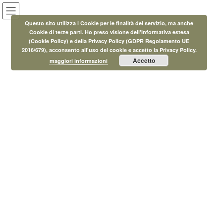
Salta
Vai
al
alla
Questo sito utilizza i Cookie per le finalità del servizio, ma anche
contenuto
navigazione
Cookie di terze parti. Ho preso visione dell'Informativa estesa
(Cookie Policy) e della Privacy Policy (GDPR Regolamento UE
Eventi
2016/679), acconsento all'uso dei cookie e accetto la Privacy Policy.
Accetto
maggiori informazioni
HOME
Eventi
Senza categoria
Aiuto Compiti
30 Gennaio 2023
/ Ultimo aggiornamento :
6 Marzo 2023
MicroAdmin
Senza categoria
Aiuto Compiti
Vi aspettiamo con insegnanti qualificati e con esperienza
decennale !!!