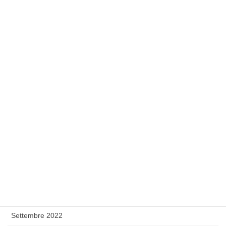
Settembre 2023
Agosto 2023
Luglio 2023
Giugno 2023
Maggio 2023
Febbraio 2023
Gennaio 2023
Dicembre 2022
Novembre 2022
Ottobre 2022
Settembre 2022