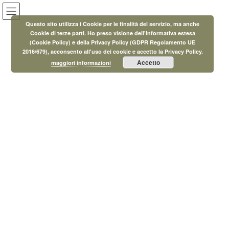
Salta
Vai
al
alla
Questo sito utilizza i Cookie per le finalità del servizio, ma anche
contenuto
navigazione
Cookie di terze parti. Ho preso visione dell'Informativa estesa
(Cookie Policy) e della Privacy Policy (GDPR Regolamento UE
Eventi
2016/679), acconsento all'uso dei cookie e accetto la Privacy Policy.
Accetto
maggiori informazioni
HOME
Eventi
Eventi
Festa di Carnevale
7 Febbraio 2018
/ Ultimo aggiornamento :
14 Settembre 2018
MicroAdmin
Eventi
Festa di Carnevale
Mercoledì 7 febbraio dalle
ore 16:00 alle ore 18:30
Presso Ecomuseo
dell’alabastro a Castellina
Marittima in collaborazione
con auser Castellina