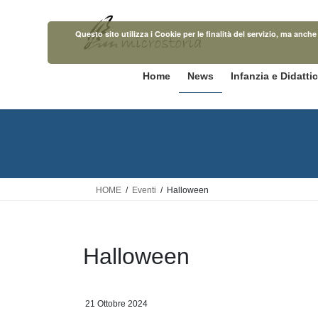
Salta
Vai
al
alla
Questo sito utilizza i Cookie per le finalità del servizio, ma anc
contenuto
navigazione
Home
News
Infanzia e Didatti
HOME
Eventi
Halloween
Halloween
21 Ottobre 2024