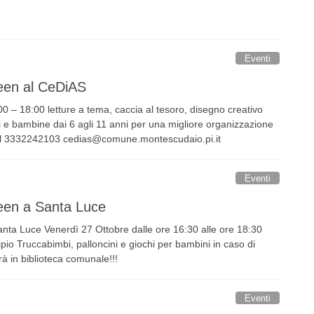
Eventi
een al CeDiAS
0 – 18:00 letture a tema, caccia al tesoro, disegno creativo
ni e bambine dai 6 agli 11 anni per una migliore organizzazione
 al 3332242103 cedias@comune.montescudaio.pi.it
Eventi
een a Santa Luce
ta Luce Venerdì 27 Ottobre dalle ore 16:30 alle ore 18:30
pio Truccabimbi, palloncini e giochi per bambini in caso di
à in biblioteca comunale!!!
Eventi