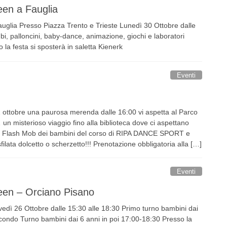
en a Fauglia
glia Presso Piazza Trento e Trieste Lunedì 30 Ottobre dalle
i, palloncini, baby-dance, animazione, giochi e laboratori
 la festa si sposterà in saletta Kienerk
Eventi
 ottobre una paurosa merenda dalle 16:00 vi aspetta al Parco
n misterioso viaggio fino alla biblioteca dove ci aspettano
ori Flash Mob dei bambini del corso di RIPA DANCE SPORT e
sfilata dolcetto o scherzetto!!! Prenotazione obbligatoria alla […]
Eventi
een – Orciano Pisano
dì 26 Ottobre dalle 15:30 alle 18:30 Primo turno bambini dai
condo Turno bambini dai 6 anni in poi 17:00-18:30 Presso la